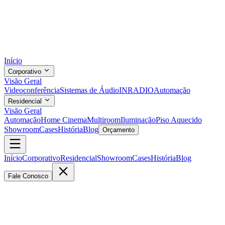
Início
Corporativo
Visão Geral
Videoconferência
Sistemas de Áudio
INRADIO
Automação
Residencial
Visão Geral
Automação
Home Cinema
Multiroom
Iluminação
Piso Aquecido
Showroom
Cases
História
Blog
Orçamento
Início
Corporativo
Residencial
Showroom
Cases
História
Blog
Fale Conosco