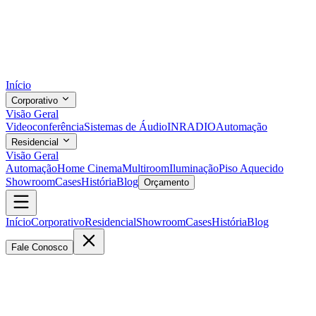
Início
Corporativo
Visão Geral
Videoconferência
Sistemas de Áudio
INRADIO
Automação
Residencial
Visão Geral
Automação
Home Cinema
Multiroom
Iluminação
Piso Aquecido
Showroom
Cases
História
Blog
Orçamento
Início
Corporativo
Residencial
Showroom
Cases
História
Blog
Fale Conosco