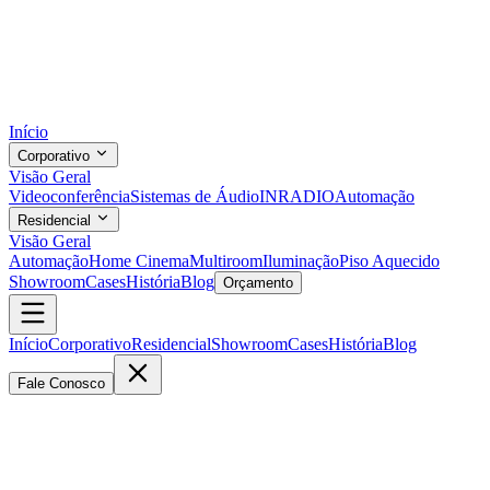
Início
Corporativo
Visão Geral
Videoconferência
Sistemas de Áudio
INRADIO
Automação
Residencial
Visão Geral
Automação
Home Cinema
Multiroom
Iluminação
Piso Aquecido
Showroom
Cases
História
Blog
Orçamento
Início
Corporativo
Residencial
Showroom
Cases
História
Blog
Fale Conosco