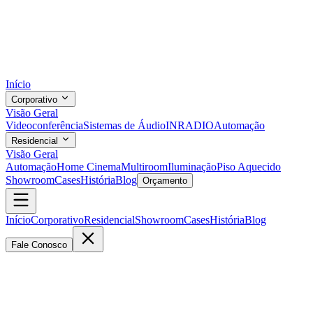
Início
Corporativo
Visão Geral
Videoconferência
Sistemas de Áudio
INRADIO
Automação
Residencial
Visão Geral
Automação
Home Cinema
Multiroom
Iluminação
Piso Aquecido
Showroom
Cases
História
Blog
Orçamento
Início
Corporativo
Residencial
Showroom
Cases
História
Blog
Fale Conosco