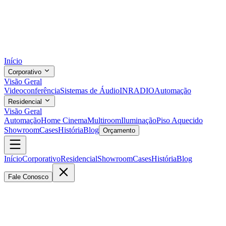
Início
Corporativo
Visão Geral
Videoconferência
Sistemas de Áudio
INRADIO
Automação
Residencial
Visão Geral
Automação
Home Cinema
Multiroom
Iluminação
Piso Aquecido
Showroom
Cases
História
Blog
Orçamento
Início
Corporativo
Residencial
Showroom
Cases
História
Blog
Fale Conosco