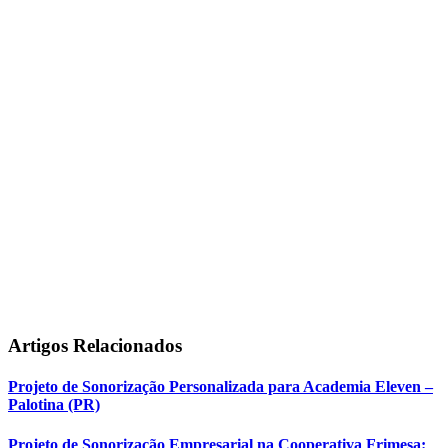
e sem zonas de sombra
.
Excelente resposta sonora mesmo com grande movimentação
e ruído ambiente.
Integração perfeita entre projeto, execução e funcionamento
prático.
Artigos
Relacionados
Projeto de Sonorização Personalizada para Academia Eleven –
Palotina (PR)
Projeto de Sonorização Empresarial na Cooperativa Frimesa: