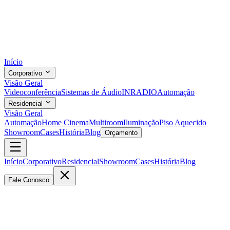
Início
Corporativo
Visão Geral
Videoconferência
Sistemas de Áudio
INRADIO
Automação
Residencial
Visão Geral
Automação
Home Cinema
Multiroom
Iluminação
Piso Aquecido
Showroom
Cases
História
Blog
Orçamento
Início
Corporativo
Residencial
Showroom
Cases
História
Blog
Fale Conosco