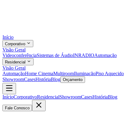
Início
Corporativo
Visão Geral
Videoconferência
Sistemas de Áudio
INRADIO
Automação
Residencial
Visão Geral
Automação
Home Cinema
Multiroom
Iluminação
Piso Aquecido
Showroom
Cases
História
Blog
Orçamento
Início
Corporativo
Residencial
Showroom
Cases
História
Blog
Fale Conosco