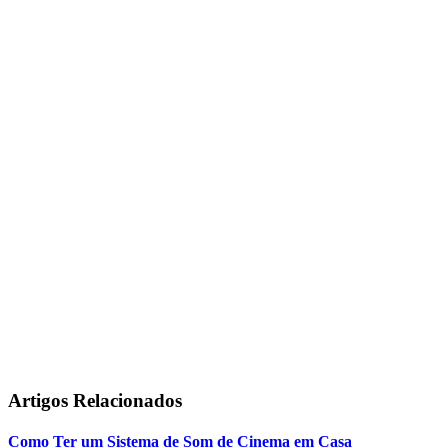
instalação em
toda a casa
som ambiente
Assistir um filme
experiência sonora
Sonora Ambience
som ambiente para
residências
Artigos
Relacionados
Como Ter um Sistema de Som de Cinema em Casa