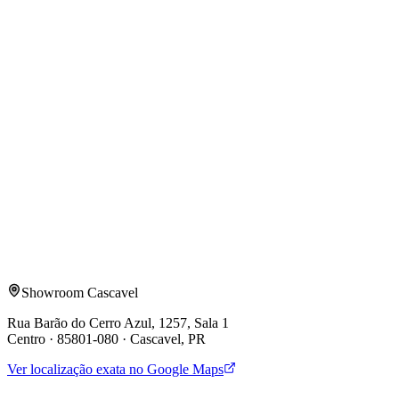
Atendimento WhatsApp
@SonoraAmbience
Orçamento
me Completo
atsApp
ail Corporativo/Pessoal
a de Interesse
Automação Residencial
Home Theater
Som Ambiente
porativo
te-nos sobre seu projeto
viar Solicitação de Orçamento
Showroom Cascavel
Rua Barão do Cerro Azul, 1257, Sala 1
Centro
·
85801-080
·
Cascavel
,
PR
Ver localização exata no Google Maps