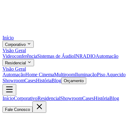
Início
Corporativo
Visão Geral
Videoconferência
Sistemas de Áudio
INRADIO
Automação
Residencial
Visão Geral
Automação
Home Cinema
Multiroom
Iluminação
Piso Aquecido
Showroom
Cases
História
Blog
Orçamento
Início
Corporativo
Residencial
Showroom
Cases
História
Blog
Fale Conosco